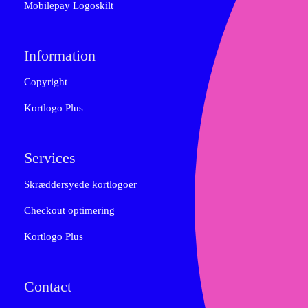
Mobilepay Logoskilt
Information
Copyright
Kortlogo Plus
Services
Skræddersyede kortlogoer
Checkout optimering
Kortlogo Plus
Contact