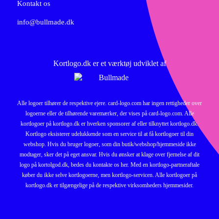
Kontakt os
info@bullmade.dk
Kortlogo.dk er et værktøj udviklet af
Alle logoer tilhører de respektive ejere. card-logo.com har ingen rettigheder over
logoerne eller de tilhørende varemærker, der vises på card-logo.com. Alle
kortlogoer på kortlogo.dk er hverken sponsorer af eller tilknyttet kortlogo.dk.
Kortlogo eksisterer udelukkende som en service til at få kortlogoer til din
webshop. Hvis du bruger logoer, som din butik/webshop/hjemmeside ikke
modtager, sker det på eget ansvar. Hvis du ønsker at klage over fjernelse af dit
logo på kortolgod.dk, bedes du kontakte os her. Med en kortlogo-partneraftale
køber du ikke selve kortlogoerne, men kortlogo-servicen. Alle kortlogoer på
kortlogo.dk er tilgængelige på de respektive virksomheders hjemmesider.